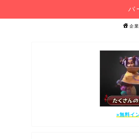
バ
企
»無料イ