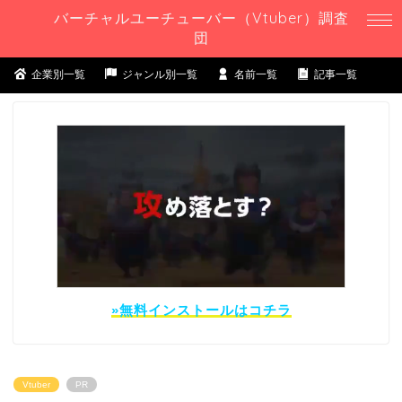
バーチャルユーチューバー（Vtuber）調査
団
企業別一覧
ジャンル別一覧
名前一覧
記事一覧
»無料インストールはコチラ
Vtuber
PR