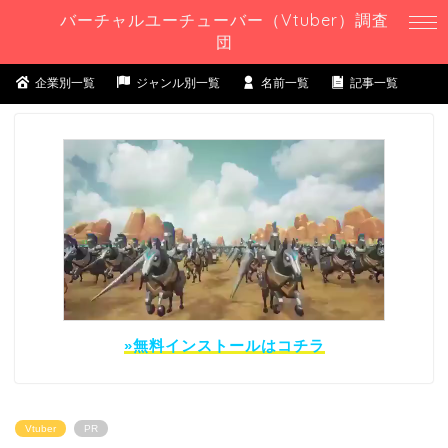
バーチャルユーチューバー（Vtuber）調査
団
企業別一覧
ジャンル別一覧
名前一覧
記事一覧
»無料インストールはコチラ
Vtuber
PR