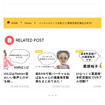
HOME
Vtuber
バーチャルナース名取さな!事務所無所属説は本当?
RELATED POST
Z
Vtuber
Vtuber
NZのLIZはTwitter芸
垢BAN寸前バーチャルお
ひなつくり栗原桜子!
？かわいい歌声とのギ
ばあちゃんの過激発言動
本町芸能社でVRアイ
プを紹...
画をまとめてみた！
ル活動!?
2018年10月29日
2018年9月28日
2018年1