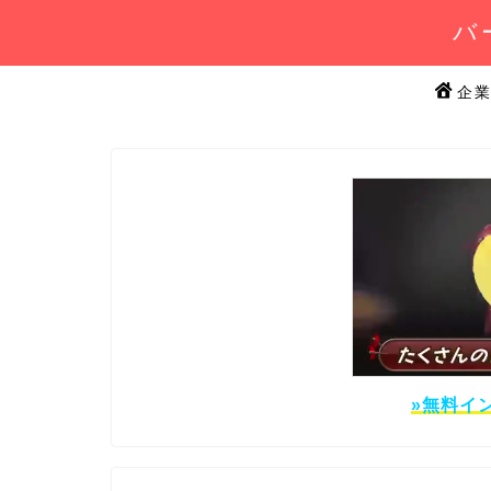
バ
企
»無料イ