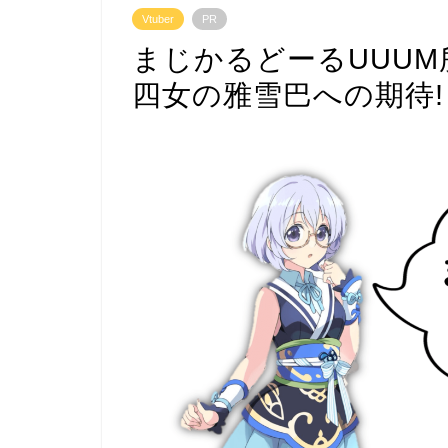
Vtuber
PR
まじかるどーるUUU
四女の雅雪巴への期待!