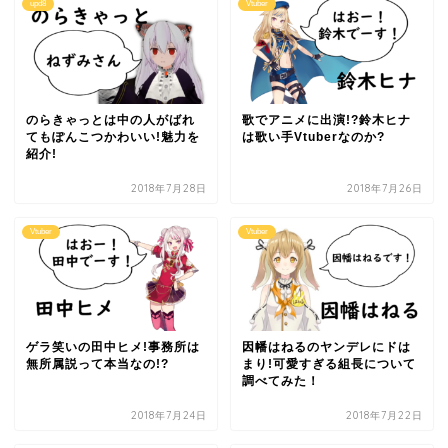
upd8
Vtuber
のらきゃっとは中の人がばれ
歌でアニメに出演!?鈴木ヒナ
てもぽんこつかわいい!魅力を
は歌い手Vtuberなのか?
紹介!
2018年7月28日
2018年7月26日
Vtuber
Vtuber
ゲラ笑いの田中ヒメ!事務所は
因幡はねるのヤンデレにドは
無所属説って本当なの!?
まり!可愛すぎる組長について
調べてみた！
2018年7月24日
2018年7月22日