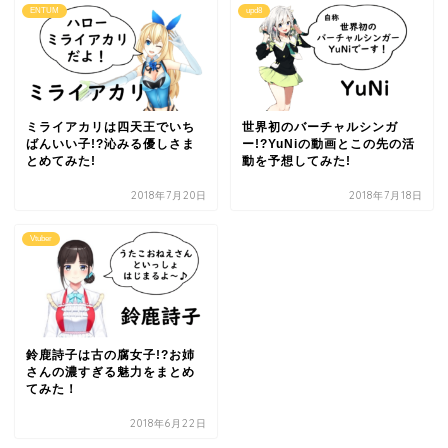
ENTUM
upd8
ミライアカリは四天王でいち
世界初のバーチャルシンガ
ばんいい子!?沁みる優しさま
ー!?YuNiの動画とこの先の活
とめてみた!
動を予想してみた!
2018年7月20日
2018年7月18日
Vtuber
鈴鹿詩子は古の腐女子!?お姉
さんの濃すぎる魅力をまとめ
てみた！
2018年6月22日