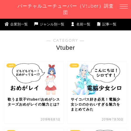
バーチャルユーチューバー（Vtuber）調査
団
企業別一覧
ジャンル別一覧
名前一覧
記事一覧
― CATEGORY ―
Vtuber
upd8
.Live
歌うま双子Vtuber!おめがシス
サイコパス好き必見！電脳少
ターズおめがレイの魅力とは?
女シロのかわいすぎる魅力を
まとめてみた
2018年8月1日
2018年7月30日